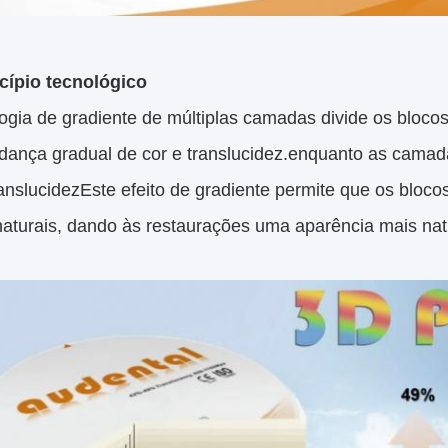
ncípio tecnológico
logia de gradiente de múltiplas camadas divide os bloc
ança gradual de cor e translucidez.enquanto as camada
anslucidezEste efeito de gradiente permite que os bloco
naturais, dando às restaurações uma aparência mais nat