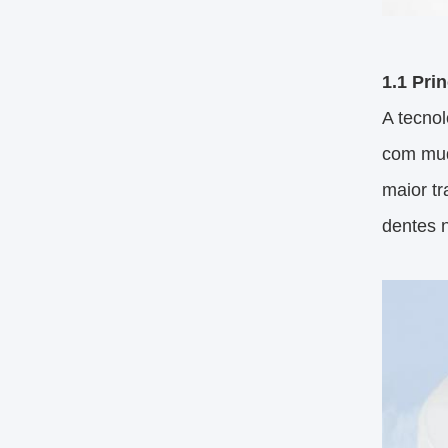
1.1 Pri
A tecno
com mud
maior tr
dentes 