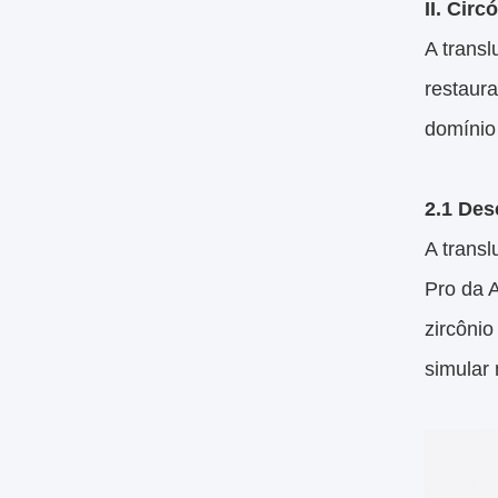
II. Circ
A transl
restaura
domínio 
2.1 Des
A transl
Pro da A
zircônio
simular 