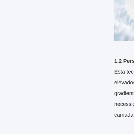
1.2 Per
Esta tec
elevado
gradient
necessi
camadas 