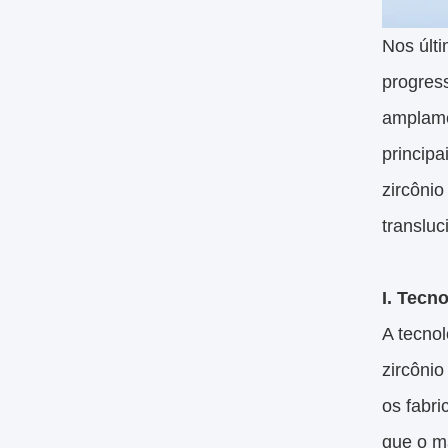
Nos últi
progress
amplame
principa
zircônio
transluc
I. Tecn
A tecno
zircôni
os fabri
que o ma