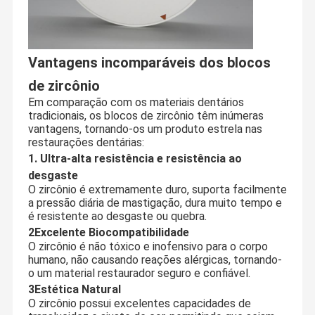
Vantagens incomparáveis dos blocos
de zircônio
Em comparação com os materiais dentários
tradicionais, os blocos de zircônio têm inúmeras
vantagens, tornando-os um produto estrela nas
restaurações dentárias:
1. Ultra-alta resistência e resistência ao
desgaste
O zircônio é extremamente duro, suporta facilmente
a pressão diária de mastigação, dura muito tempo e
é resistente ao desgaste ou quebra.
2Excelente Biocompatibilidade
Fundada em 2007, a Audental é uma fabricante chinesa líder na
O zircônio é não tóxico e inofensivo para o corpo
vanguarda dos biomateriais dentários, oferecendo um portfólio
humano, não causando reações alérgicas, tornando-
abrangente que inclui blocos de zircônia premium, cerâmicas de
o um material restaurador seguro e confiável.
Casa
Produtos
Sobre Nós
Excursão Da
vidro, uma ampla gama de ligas metálicas dentárias e soluções
digitais avançadas para odontologia.
Fábrica
3Estética Natural
Nossas instalações de produção de última geração em
O zircônio possui excelentes capacidades de
Changsha, Xangai e Qinhuangdao são totalmente certificadas