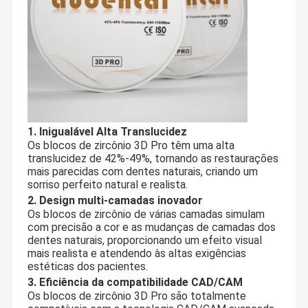
Bloco PMMA Dentário
disco de cera dental
Disco de Titânio Dentário
Bloco de Cromo Cobalto
1. Inigualável Alta Translucidez
Broca de fresagem de zircônia
Os blocos de zircônio 3D Pro têm uma alta
translucidez de 42%-49%, tornando as restaurações
mais parecidas com dentes naturais, criando um
Broca de polimento de zircônia
sorriso perfeito natural e realista.
2. Design multi-camadas inovador
Equipamento para laboratório dentário
Os blocos de zircônio de várias camadas simulam
com precisão a cor e as mudanças de camadas dos
Ligações dentárias
dentes naturais, proporcionando um efeito visual
mais realista e atendendo às altas exigências
estéticas dos pacientes.
3. Eficiência da compatibilidade CAD/CAM
Os blocos de zircônio 3D Pro são totalmente