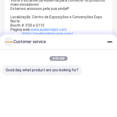
Visite o estande da Audental para conhecer os produtos
mais inovadores!
Estamos ansiosos pela sua vinda!!!
Localização: Centro de Exposições e Convenções Expo
Norte
Booth #: P20 e G115
Página web:
www.audentalzir.com
https://audentalzirconia.com/
Customer service
Recommended Products
4:05 AM
Good day, what product are you looking for?
Borra de
Equipamento
Bloco de
Impressão
polimento de
para
zircônio
Dental de
zircônio
Laboratório
dental que
metal em 
concebida
Odontológico
oferece
de liga de
para
Proporcionan
estética
cobalto
Melhor preço
Melhor preço
Melhor preço
Melhor pr
aplicações
do
natural
cromo
dentárias de
Correspondên
multicamada
biocompat
polimento de
cia de Cores e
s e alta
l livre de