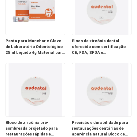
Pasta para Manchar e Glaze
Bloco de zircônia dental
de Laboratório Odontológico
oferecido com certificação
25ml Líquido 4g Material para
CE, FDA, SFDA e
Manchar e Glaze 3D
conformidade ISO para
materiais de restauração
dental seguros.
Bloco de zircônia pré-
Precisão e durabilidade para
sombreada projetado para
restaurações dentárias de
restaurações rápidas e
aparência natural Bloco de