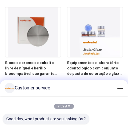
precisas com resultados de
zircônia dentária
cores consistentes sem
coloração manual
Bloco de cromo de cobalto
Equipamento de laboratório
livre de níquel e berilio
odontológico com conjunto
biocompativel que garante
de pasta de coloração e glaze
aplicações dentárias
pronto para uso, permitindo
hipoalergênicas e não
aplicação suave e
Customer service
citotóxicas
personalização flexível da cor
7:52 AM
Good day, what product are you looking for?