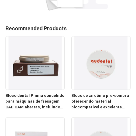
Recommended Products
Bloco dental Pmma concebido
Bloco de zircônio pré-sombra
para máquinas de fresagem
oferecendo material
CAD CAM abertas, incluindo
biocompativel e excelente
os sistemas Roland Sirona
comportamento óptico para
Vhf e Imes Icore
restaurações dentárias
naturais